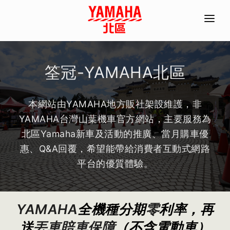
首頁
全機種產品/分期
筌冠-YAMAHA北區
經銷據點
本網站由YAMAHA地方販社架設維護，非
常見問題
YAMAHA台灣山葉機車官方網站，主要服務為
聯絡資訊
北區Yamaha新車及活動的推廣、當月購車優
惠、Q&A回覆，希望能帶給消費者互動式網路
ACC部品手冊
平台的優質體驗。
線上商城
預約試乘
YAMAHA
全機種分期
零
利率，再
送
丟車賠車保障
（不含電動車）