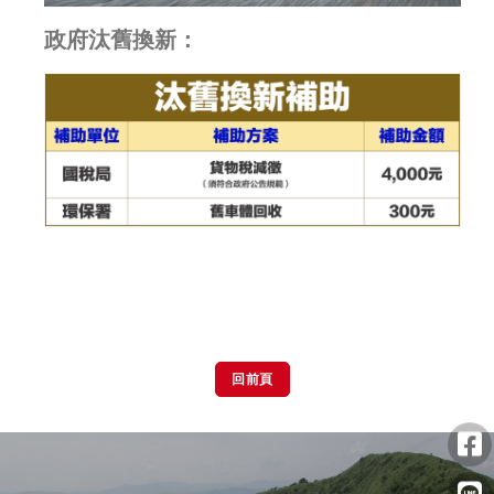
政府汰舊換新：
回前頁