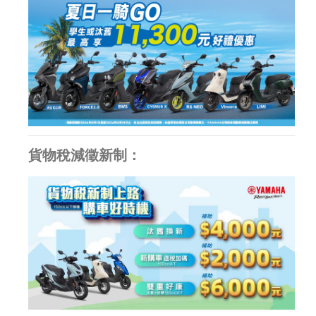
貨物稅減徵新制：