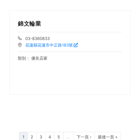
錦文輪業
03-8360833
花蓮縣花蓮市中正路183號
類別：
優良店家
1
2
3
4
5
...
下一頁 ›
最後一頁 »