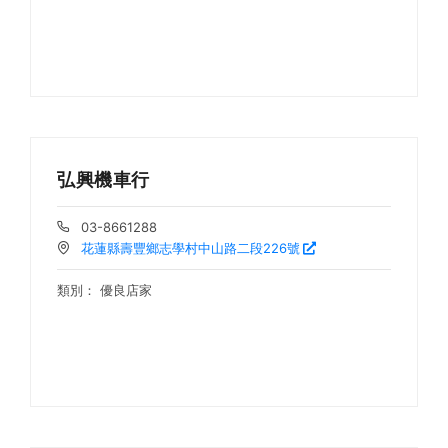
弘興機車行
03-8661288
花蓮縣壽豐鄉志學村中山路二段226號
類別：
優良店家