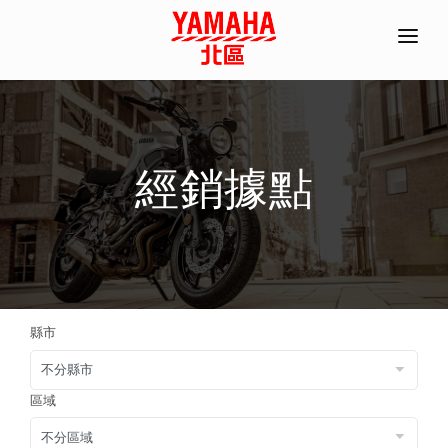
首頁
全機種產品/分期
經銷據點
經銷據點
常見問題
聯絡資訊
ACC部品手冊
縣市
線上商城
預約試乘
區域