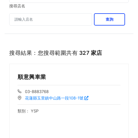
搜尋店名
查詢
搜尋結果：您搜尋範圍共有
327 家店
順意興車業
03-8883768
花蓮縣玉里鎮中山路一段108-1號
類別：
YSP