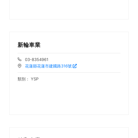
新輪車業
03-8354961
花蓮縣花蓮市建國路316號
類別：
YSP