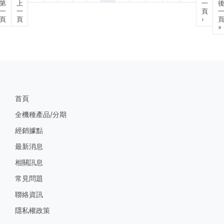
第
上
一
一
一
頁
頁
頁
›
»
首頁
全機種產品/分期
經銷據點
最新消息
相關訊息
常見問題
聯絡資訊
隱私權政策