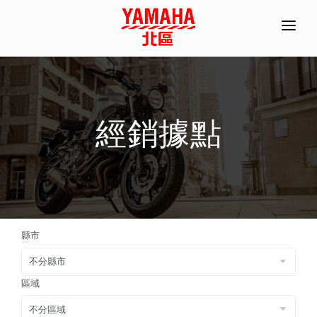
首頁
全機種產品/分期
經銷據點
經銷據點
常見問題
聯絡資訊
ACC部品手冊
縣市
線上商城
預約試乘
區域