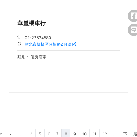
華豐機車行
02-22534580
新北市板橋區莊敬路214號
類別：
優良店家
«
‹
...
4
5
6
7
8
9
10
11
12
...
下