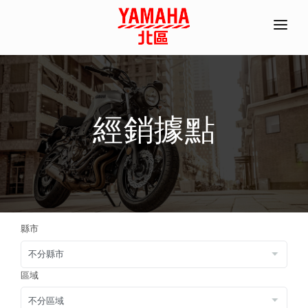
首頁
全機種產品/分期
經銷據點
經銷據點
常見問題
聯絡資訊
ACC部品手冊
縣市
線上商城
預約試乘
區域