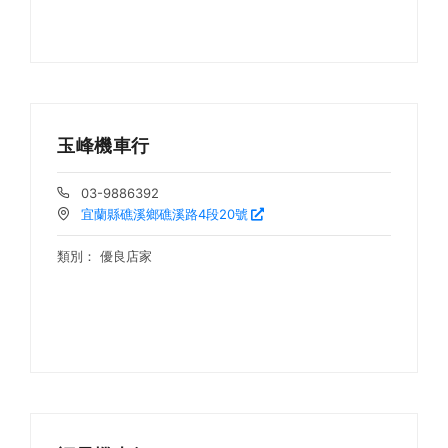
玉峰機車行
03-9886392
宜蘭縣礁溪鄉礁溪路4段20號
類別：
優良店家