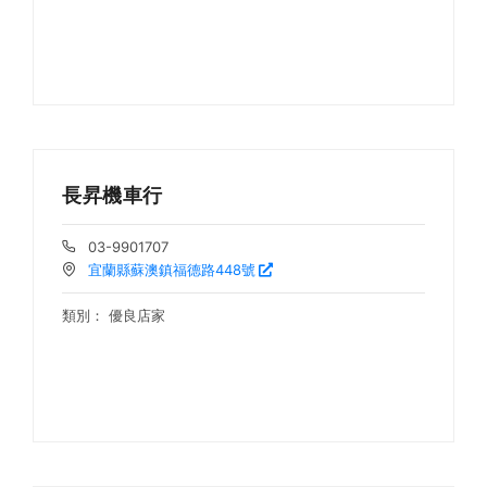
長昇機車行
03-9901707
宜蘭縣蘇澳鎮福德路448號
類別：
優良店家