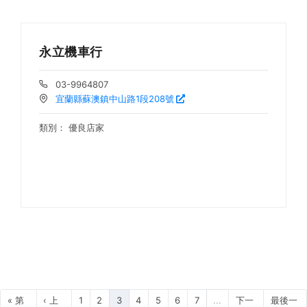
永立機車行
03-9964807
宜蘭縣蘇澳鎮中山路1段208號
類別：
優良店家
« 第
‹ 上
1
2
3
4
5
6
7
...
下一
最後一