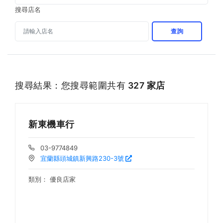
搜尋店名
查詢
搜尋結果：您搜尋範圍共有
327 家店
新東機車行
03-9774849
宜蘭縣頭城鎮新興路230-3號
類別：
優良店家