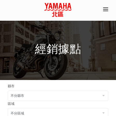
首頁
全機種產品/分期
經銷據點
經銷據點
常見問題
聯絡資訊
ACC部品手冊
縣市
線上商城
預約試乘
區域