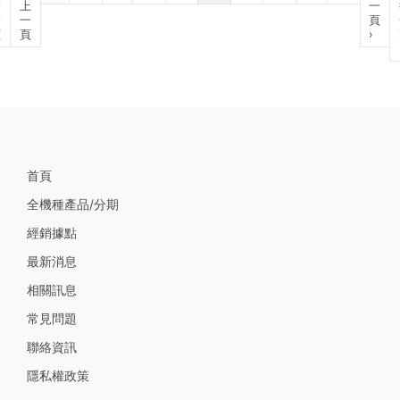
第
上
一
一
一
頁
頁
頁
›
首頁
全機種產品/分期
經銷據點
最新消息
相關訊息
常見問題
聯絡資訊
隱私權政策