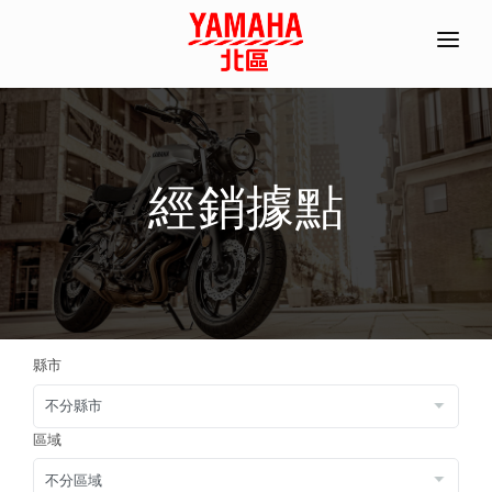
首頁
全機種產品/分期
經銷據點
經銷據點
常見問題
聯絡資訊
ACC部品手冊
縣市
線上商城
預約試乘
區域