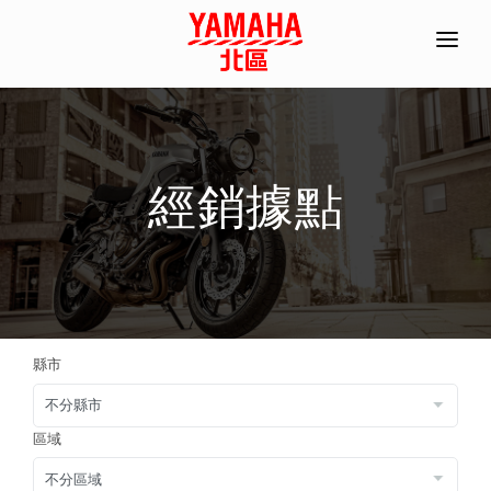
首頁
全機種產品/分期
經銷據點
經銷據點
常見問題
聯絡資訊
ACC部品手冊
縣市
線上商城
預約試乘
區域