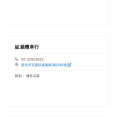
紘崴機車行
02-22923552
新北市五股區成泰路3段345號
類別：
優良店家