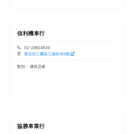
信利機車行
02-29824834
新北市三重區三張街163號
類別：
優良店家
協勝車業行