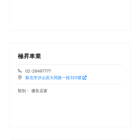
極昇車業
02-26497777
新北市汐止區大同路一段325號
類別：
優良店家