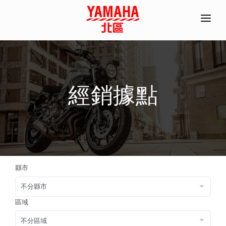
首頁
全機種產品/分期
經銷據點
經銷據點
常見問題
聯絡資訊
ACC部品手冊
縣市
線上商城
預約試乘
區域