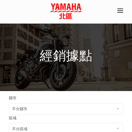
首頁
全機種產品/分期
經銷據點
經銷據點
常見問題
聯絡資訊
ACC部品手冊
縣市
線上商城
預約試乘
區域