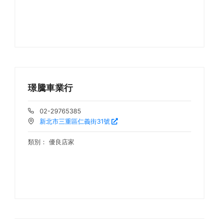
璟騰車業行
02-29765385
新北市三重區仁義街31號
類別：
優良店家